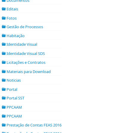
Documentos
folder
Editais
►
folder open
Fotos
folder
Gestão de Processos
►
folder open
Habitação
►
folder open
Identidade Visual
►
folder open
Identidade Visual SDS
folder
Licitações e Contratos
folder
Materiais para Download
folder
Noticias
►
folder open
Portal
folder
Portal SST
►
folder open
PPCAAM
folder
PPCAAM
folder
Prestação de Contas FEAS 2016
►
folder open