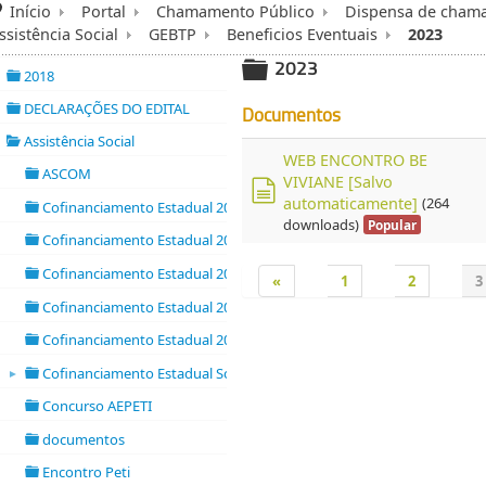
Início
Portal
Chamamento Público
Dispensa de cham
ssistência Social
GEBTP
Beneficios Eventuais
2023
2023
2018
folder
folder
DECLARAÇÕES DO EDITAL
Documentos
folder
Assistência Social
▼
folder
WEB ENCONTRO BE
ASCOM
VIVIANE [Salvo
folder
automaticamente]
(264
Cofinanciamento Estadual 2017
documento
folder
downloads)
Popular
Cofinanciamento Estadual 2018
folder
Cofinanciamento Estadual 2019
«
1
2
3
folder
Cofinanciamento Estadual 2020
folder
Cofinanciamento Estadual 2021
folder
Cofinanciamento Estadual Socioassistencial 2016
►
folder open
Concurso AEPETI
folder
documentos
folder
Encontro Peti