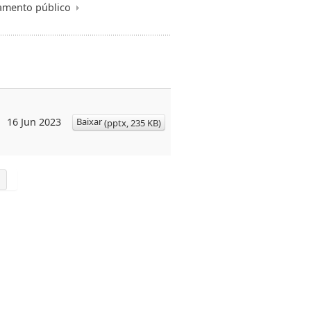
amento público
Baixar
16 Jun 2023
(
pptx,
235 KB
)