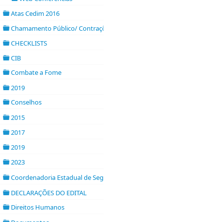
folder
Atas Cedim 2016
folder
Chamamento Público/ Contrações
►
folder open
CHECKLISTS
folder
CIB
►
folder open
Combate a Fome
►
folder open
2019
folder
Conselhos
►
folder open
2015
folder
2017
folder
2019
►
folder open
2023
folder
Coordenadoria Estadual de Segurança Alimentar e Nutricional- CSAN
folder
DECLARAÇÕES DO EDITAL
folder
Direitos Humanos
►
folder open