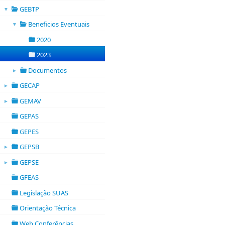
folder
GEBTP
▼
folder
Beneficios Eventuais
▼
folder
2020
folder
2023
folder
Documentos
►
folder open
GECAP
►
folder open
GEMAV
►
folder open
GEPAS
folder
GEPES
folder
GEPSB
►
folder open
GEPSE
►
folder open
GFEAS
folder
Legislação SUAS
folder
Orientação Técnica
folder
Web Conferências