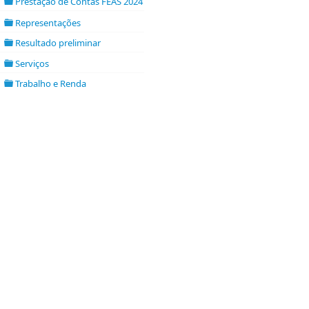
Prestação de Contas FEAS 2024 - 2025
►
folder open
Representações
folder
Resultado preliminar
►
folder open
Serviços
►
folder open
Trabalho e Renda
►
folder open