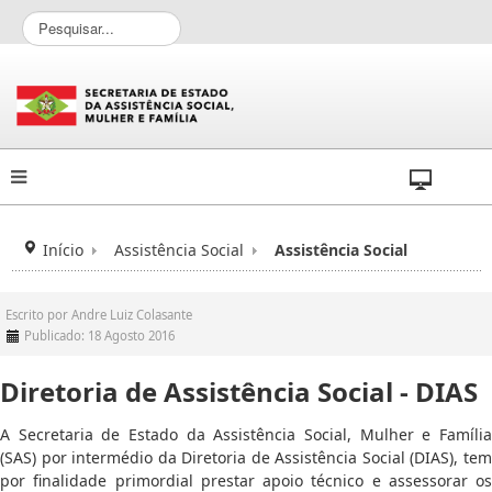
P
e
s
q
u
i
s
a
r
.
.
Início
Assistência Social
Assistência Social
.
Escrito por
Andre Luiz Colasante
Publicado: 18 Agosto 2016
Diretoria de Assistência Social - DIAS
A Secretaria de Estado da Assistência Social, Mulher e Família
(SAS) por intermédio da Diretoria de Assistência Social (DIAS), tem
por finalidade primordial prestar apoio técnico e assessorar os