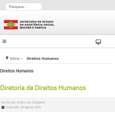
P
e
s
q
u
i
s
a
r
.
.
Início
Direitos Humanos
.
Direitos Humanos
Diretoria de Direitos Humanos
Escrito por
Andre Luiz Colasante
Publicado: 30 Agosto 2016