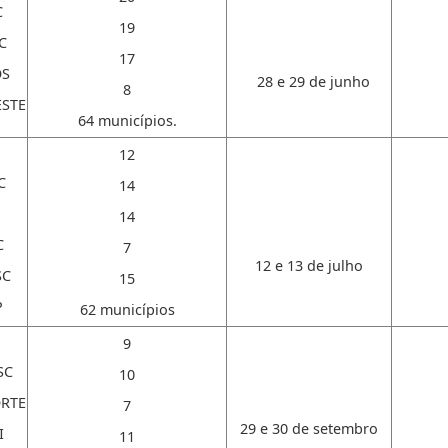
C
19
C
17
OS
28 e 29 de junho
8
STE
64 municípios.
12
C
14
14
C
7
12 e 13 de julho
SC
15
P
62 municípios
9
SC
10
RTE
7
29 e 30 de setembro
I
11