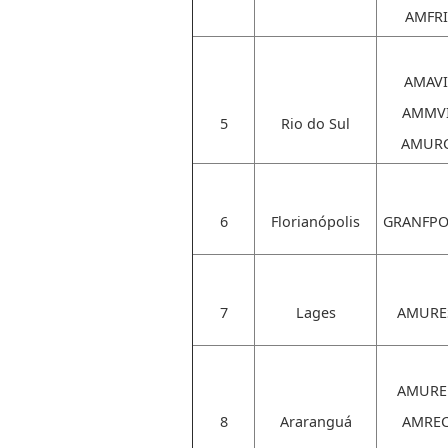
AMFRI
AMAVI
AMMV
5
Rio do Sul
AMUR
6
Florianópolis
GRANFPO
7
Lages
AMURE
AMURE
8
Araranguá
AMRE