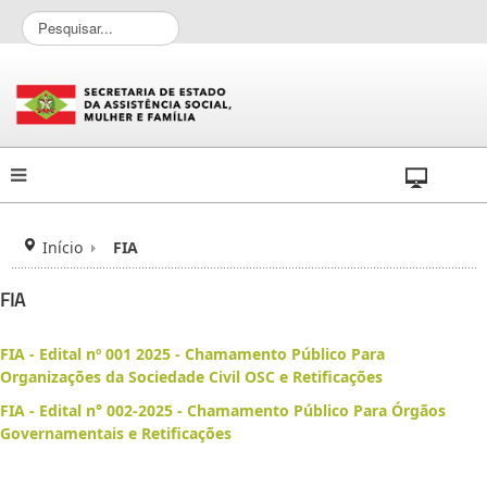
P
e
s
q
u
i
s
a
r
.
.
Início
FIA
.
FIA
FIA - Edital nº 001 2025 - Chamamento Público Para
Organizações da Sociedade Civil OSC e Retificações
FIA - Edital n° 002-2025 - Chamamento Público Para Órgãos
Governamentais e Retificações