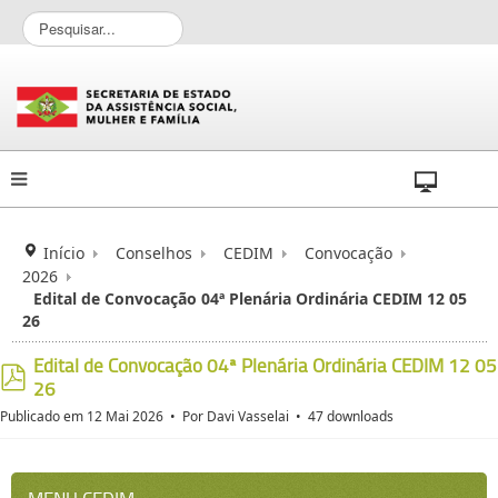
P
e
s
q
u
i
s
a
r
.
.
Início
Conselhos
CEDIM
Convocação
.
2026
Edital de Convocação 04ª Plenária Ordinária CEDIM 12 05
26
Edital de Convocação 04ª Plenária Ordinária CEDIM 12 05
26
pdf
Publicado em 12 Mai 2026
Por
Davi Vasselai
47 downloads