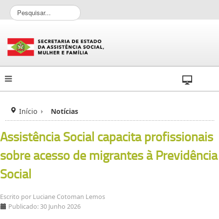
P
e
s
q
u
i
s
a
r
.
.
Início
Notícias
.
Assistência Social capacita profissionais
sobre acesso de migrantes à Previdência
Social
Escrito por
Luciane Cotoman Lemos
Publicado: 30 Junho 2026