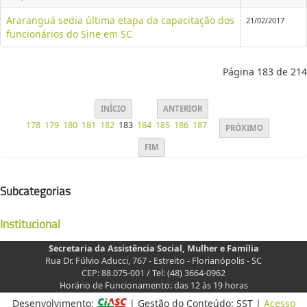
Araranguá sedia última etapa da capacitação dos
21/02/2017
funcionários do Sine em SC
Página 183 de 214
INÍCIO
ANTERIOR
178
179
180
181
182
183
184
185
186
187
PRÓXIMO
FIM
Subcategorias
Institucional
Secretaria da Assistência Social, Mulher e Família
Rua Dr. Fúlvio Aducci, 767 - Estreito - Florianópolis - SC
CEP: 88.075-001 / Tel: (48) 3664-0962
Horário de Funcionamento: das 12 às 19 horas
Desenvolvimento:
| Gestão do Conteúdo: SST |
Acesso