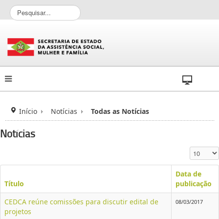
P
e
s
q
u
i
s
a
r
.
.
Início
Notícias
Todas as Notícias
.
Notícias
Exibir #
Data de
Título
publicação
CEDCA reúne comissões para discutir edital de
08/03/2017
projetos