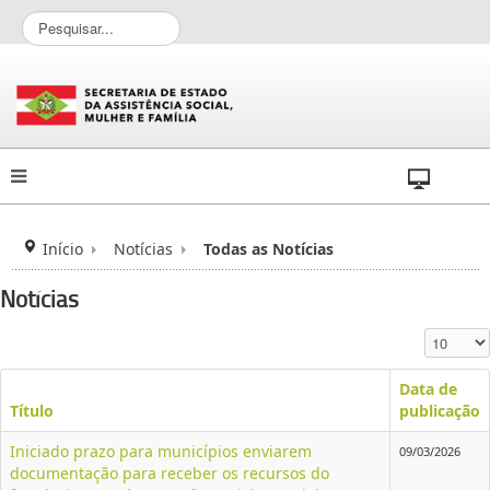
P
e
s
q
u
i
s
a
r
.
.
Início
Notícias
Todas as Notícias
.
Notícias
Exibir #
Data de
Título
publicação
Iniciado prazo para municípios enviarem
09/03/2026
documentação para receber os recursos do