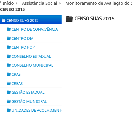
Início
Assistência Social
Monitoramento de Avaliação do
CENSO 2015
CENSO SUAS 2015
CENSO SUAS 2015
▼
folder
folder
CENTRO DE CONVIVÊNCIA
folder
CENTRO DIA
folder
CENTRO POP
folder
CONSELHO ESTADUAL
folder
CONSELHO MUNICIPAL
folder
CRAS
folder
CREAS
folder
GESTÃO ESTADUAL
folder
GESTÃO MUNICIPAL
folder
UNIDADES DE ACOLHIMENTO
folder