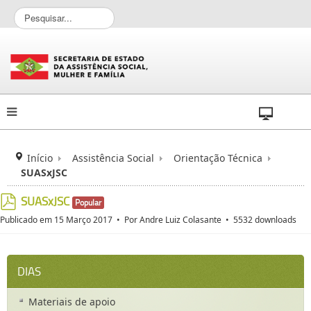
P
e
s
q
u
i
s
a
r
.
.
Início
Assistência Social
Orientação Técnica
.
SUASxJSC
SUASxJSC
Popular
pdf
Publicado em 15 Março 2017
Por
Andre Luiz Colasante
5532 downloads
DIAS
Materiais de apoio