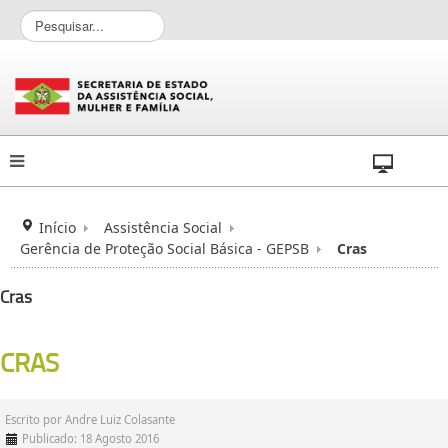
P
e
s
q
u
i
s
a
r
.
.
Início
Assistência Social
.
Gerência de Proteção Social Básica - GEPSB
Cras
Cras
CRAS
Escrito por
Andre Luiz Colasante
Publicado: 18 Agosto 2016