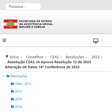
P
e
s
q
u
i
s
a
r
.
.
Início
Conselhos
CEAS
Resoluções
2023
.
Resolução CEAS 14 Aprova Resolução 12 de 2023
Alteração de Datas 14ª Conferência de 2023
Resoluções
▼
folder
1996 - 2011
folder
2012
folder
2013
folder
2014
folder