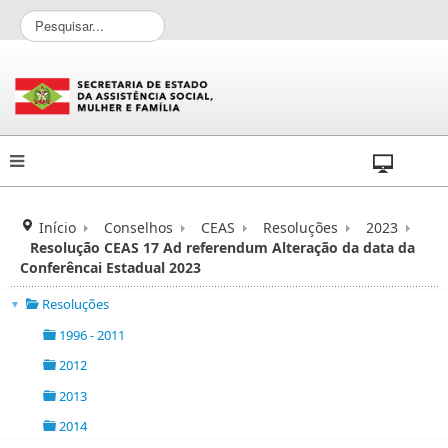
P
e
s
q
u
i
s
a
r
.
.
Início
Conselhos
CEAS
Resoluções
2023
.
Resolução CEAS 17 Ad referendum Alteração da data da
Conferêncai Estadual 2023
Resoluções
▼
folder
1996 - 2011
folder
2012
folder
2013
folder
2014
folder