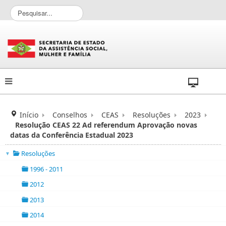
P
e
s
q
u
i
s
a
r
.
.
Início
Conselhos
CEAS
Resoluções
2023
.
Resolução CEAS 22 Ad referendum Aprovação novas
datas da Conferência Estadual 2023
Resoluções
▼
folder
1996 - 2011
folder
2012
folder
2013
folder
2014
folder