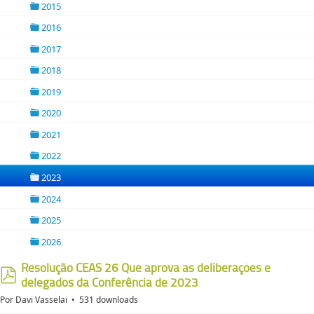
2015
folder
2016
folder
2017
folder
2018
folder
2019
folder
2020
folder
2021
folder
2022
folder
2023
folder
2024
folder
2025
folder
2026
folder
Resolução CEAS 26 Que aprova as deliberações e
delegados da Conferência de 2023
pdf
Por
Davi Vasselai
531 downloads