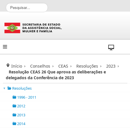
P
e
s
q
u
i
s
a
r
.
.
Início
Conselhos
CEAS
Resoluções
2023
.
Resolução CEAS 26 Que aprova as deliberações e
delegados da Conferência de 2023
Resoluções
▼
folder
1996 - 2011
folder
2012
folder
2013
folder
2014
folder