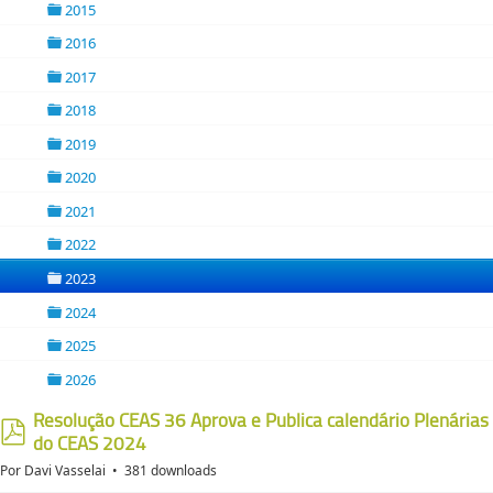
2015
folder
2016
folder
2017
folder
2018
folder
2019
folder
2020
folder
2021
folder
2022
folder
2023
folder
2024
folder
2025
folder
2026
folder
Resolução CEAS 36 Aprova e Publica calendário Plenárias
do CEAS 2024
pdf
Por
Davi Vasselai
381 downloads