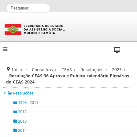
P
e
s
q
u
i
s
a
r
.
.
Início
Conselhos
CEAS
Resoluções
2023
.
Resolução CEAS 36 Aprova e Publica calendário Plenárias
do CEAS 2024
Resoluções
▼
folder
1996 - 2011
folder
2012
folder
2013
folder
2014
folder