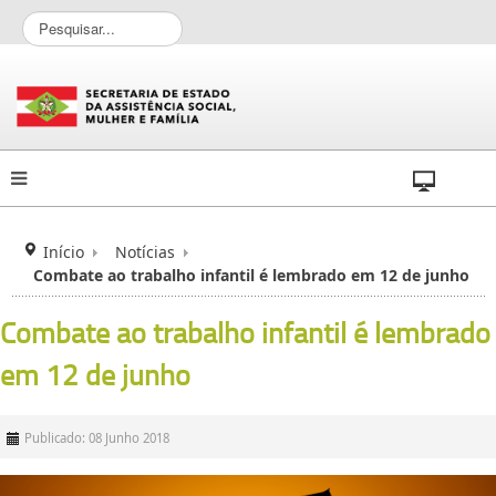
P
e
s
q
u
i
s
a
r
.
.
Início
Notícias
.
Combate ao trabalho infantil é lembrado em 12 de junho
Combate ao trabalho infantil é lembrado
em 12 de junho
Publicado: 08 Junho 2018