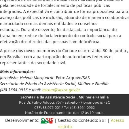
pela necessidade de fortalecimento de políticas públicas
integradas. A expectativa é contribuir de forma propositiva para o
avanço das políticas de inclusão, atuando de maneira colaborativa
e articulada com as demais entidades e conselhos
estaduais. Durante o evento, foi destacada a importância do
trabalho em rede e do fortalecimento do controle social para a
efetivação dos direitos das pessoas com deficiência.
A posse dos novos membros do Conade ocorrerá dia 30 de junho ,
em Brasília, com a participação de autoridades federais e
representantes da sociedade civil.
Mais informações:
Jornalista: Helena Marquardt.
Foto: Arquivo/SAS
Secretaria de Estado da Assistência Social, Mulher e Família
(48) 3664-0916 e-mail:
ascom@sas.sc.gov.br
Secretaria da Assistência Social, Mulher e Família
Rua Dr. Fúlvio Aducci, 767 - Estreito - Florianópolis - SC
CEP: 88.075-001 / Tel: (48) 3664-0962
Horário de Funcionamento: das 12 às 19 horas
Desenvolvimento:
| Gestão do Conteúdo: SST |
Acesso
restrito