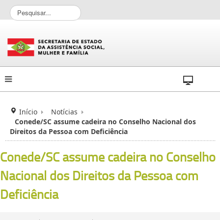
P
e
s
q
u
i
s
a
r
.
.
Início
Notícias
.
Conede/SC assume cadeira no Conselho Nacional dos
Direitos da Pessoa com Deficiência
Conede/SC assume cadeira no Conselho
Nacional dos Direitos da Pessoa com
Deficiência