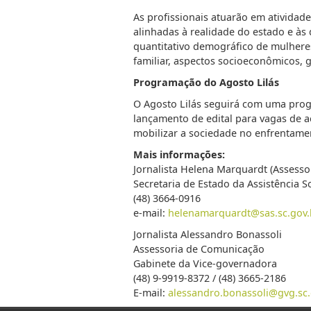
As profissionais atuarão em atividad
alinhadas à realidade do estado e às
quantitativo demográfico de mulheres
familiar, aspectos socioeconômicos, 
Programação do Agosto Lilás
O Agosto Lilás seguirá com uma prog
lançamento de edital para vagas de 
mobilizar a sociedade no enfrentamen
Mais informações:
Jornalista Helena Marquardt (Assess
Secretaria de Estado da Assistência So
(48) 3664-0916
e-mail:
helenamarquardt@sas.sc.gov.
Jornalista Alessandro Bonassoli
Assessoria de Comunicação
Gabinete da Vice-governadora
(48) 9-9919-8372 / (48) 3665-2186
E-mail:
alessandro.bonassoli@gvg.sc.