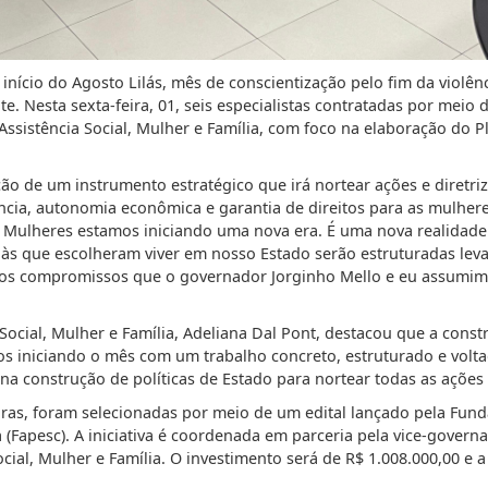
início do Agosto Lilás, mês de conscientização pelo fim da violên
. Nesta sexta-feira, 01, seis especialistas contratadas por meio d
Assistência Social, Mulher e Família, com foco na elaboração do Pl
ução de um instrumento estratégico que irá nortear ações e diretr
cia, autonomia econômica e garantia de direitos para as mulhere
as Mulheres estamos iniciando uma nova era. É uma nova realidad
 às que escolheram viver em nosso Estado serão estruturadas lev
 dos compromissos que o governador Jorginho Mello e eu assumi
a Social, Mulher e Família, Adeliana Dal Pont, destacou que a con
mos iniciando o mês com um trabalho concreto, estruturado e volt
na construção de políticas de Estado para nortear todas as ações
oras, foram selecionadas por meio de um edital lançado pela Fun
 (Fapesc). A iniciativa é coordenada em parceria pela vice-govern
ocial, Mulher e Família. O investimento será de R$ 1.008.000,00 e