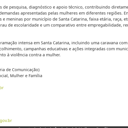
es de pesquisa, diagnóstico e apoio técnico, contribuindo direta
 demandas apresentadas pelas mulheres em diferentes regiões. En
 e meninas por município de Santa Catarina, faixa etária, raça, e
grau de escolaridade e um comparativo entre empregabilidade, re
ramação intensa em Santa Catarina, incluindo uma caravana com o
acolhimento, campanhas educativas e ações integradas com municí
to à violência contra a mulher.
oria de Comunicação)
cial, Mulher e Família
br
gov.br