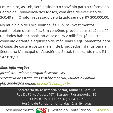
Em Meleiro, às 16h, será assinado o convênio para a reforma do
Centro de Convivência dos Idosos, com área de execução de
360,49 m². O valor repassado pelo Estado será de R$ 300.000,00.
No município de Forquilhinha, às 18h, os investimentos
contemplam duas ações. Um convênio prevê a construção de 22
unidades habitacionais no valor de R$ 2 milhões. Já o outro
convênio garante a aquisição de máquinas e equipamentos para
oficinas de corte e costura, além de brinquedos infantis para a
Secretaria Municipal de Assistência Social, totalizando mais R$
147.020,13.
Mais informações:
Jornalista: Helena Marquardt/Ascom SAS
Secretaria de Estado da Assistência Social, Mulher e Família
(48) 3664-0908 e-mail:
ascom@sas.sc.gov.br
Secretaria da Assistência Social, Mulher e Família
Rua Dr. Fúlvio Aducci, 767 - Estreito - Florianópolis - SC
CEP: 88.075-001 / Tel: (48) 3664-0962
Horário de Funcionamento: das 12 às 19 horas
Desenvolvimento:
| Gestão do Conteúdo: SST |
Acesso