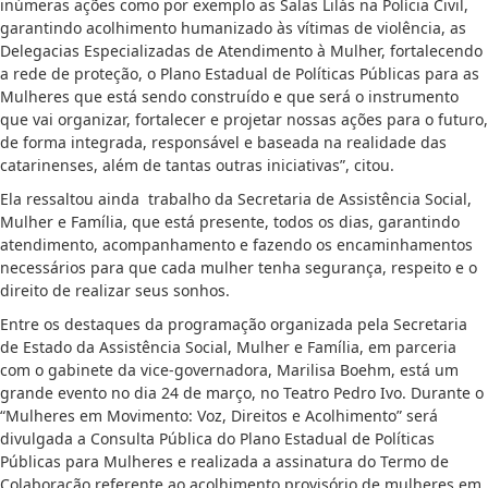
inúmeras ações como por exemplo as Salas Lilás na Polícia Civil,
garantindo acolhimento humanizado às vítimas de violência, as
Delegacias Especializadas de Atendimento à Mulher, fortalecendo
a rede de proteção, o Plano Estadual de Políticas Públicas para as
Mulheres que está sendo construído e que será o instrumento
que vai organizar, fortalecer e projetar nossas ações para o futuro,
de forma integrada, responsável e baseada na realidade das
catarinenses, além de tantas outras iniciativas”, citou.
Ela ressaltou ainda trabalho da Secretaria de Assistência Social,
Mulher e Família, que está presente, todos os dias, garantindo
atendimento, acompanhamento e fazendo os encaminhamentos
necessários para que cada mulher tenha segurança, respeito e o
direito de realizar seus sonhos.
Entre os destaques da programação organizada pela Secretaria
de Estado da Assistência Social, Mulher e Família, em parceria
com o gabinete da vice-governadora, Marilisa Boehm, está um
grande evento no dia 24 de março, no Teatro Pedro Ivo. Durante o
“Mulheres em Movimento: Voz, Direitos e Acolhimento” será
divulgada a Consulta Pública do Plano Estadual de Políticas
Públicas para Mulheres e realizada a assinatura do Termo de
Colaboração referente ao acolhimento provisório de mulheres em