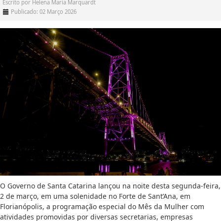
Escrito por
Helena Maria Marquardt
Publicado: 02 Março 2026
O Governo de Santa Catarina lançou na noite desta segunda-feira,
2 de março, em uma solenidade no Forte de Sant’Ana, em
Florianópolis, a programação especial do Mês da Mulher com
atividades promovidas por diversas secretarias, empresas