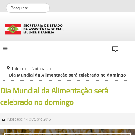
P
e
s
q
u
i
s
a
r
.
.
Início
Notícias
.
Dia Mundial da Alimentação será celebrado no domingo
Dia Mundial da Alimentação será
celebrado no domingo
Publicado: 14 Outubro 2016