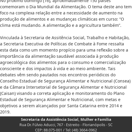
No próximo domingo (16), aproximadamente 150 países
comemoram o Dia Mundial da Alimentação. O tema deste ano tem
foco na complexa relação entre a necessidade de aumento na
produção de alimentos e as mudanças climáticas em curso: “O
clima está mudando. A alimentação e a agricultura também”.
Vinculada à Secretaria de Assitência Social, Trabalho e Habitação,
a Secretaria Executiva de Políticas de Combate à Fome ressalta
esta data como um momento propício para uma reflexão sobre a
importância da alimentação saudável associada à produção
agroecológica dos alimentos para o consumo e comercialização
consciente e dos impactos à vida e ao meio ambiente. Tais
debates vêm sendo pautados nos encontros periódicos do
Conselho Estadual de Segurança Alimentar e Nutricional (Consea)
e da Câmara Intersetorial de Segurança Alimentar e Nutricional
(Caisan) visando a correta aplicação e monitoramento do Plano
Estadual de Segurança Alimentar e Nutricional, com metas e
objetivos a serem alcançados por Santa Catarina entre 2014 e
2019.
Secretaria da Assistência Social, Mulher e Família
Rua Dr. Fúlvio Aducci, 767 - Estreito - Florianópolis - SC
CEP: 88.075-001 / Tel: (48) 3664-0962