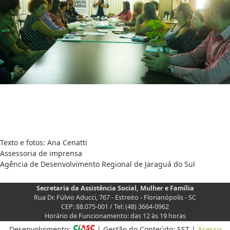
Texto e fotos: Ana Cenatti
Assessoria de imprensa
Agência de Desenvolvimento Regional de Jaraguá do Sul
Secretaria da Assistência Social, Mulher e Família
Rua Dr. Fúlvio Aducci, 767 - Estreito - Florianópolis - SC
CEP: 88.075-001 / Tel: (48) 3664-0962
Horário de Funcionamento: das 12 às 19 horas
Desenvolvimento:
| Gestão do Conteúdo: SST |
Acesso