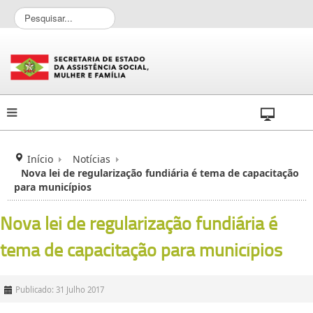
P
e
s
q
u
i
s
a
r
.
.
Início
Notícias
.
Nova lei de regularização fundiária é tema de capacitação
para municípios
Nova lei de regularização fundiária é
tema de capacitação para municípios
Publicado: 31 Julho 2017