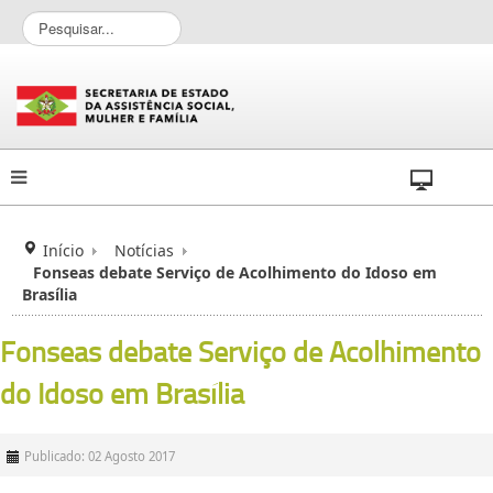
P
e
s
q
u
i
s
a
r
.
.
Início
Notícias
.
Fonseas debate Serviço de Acolhimento do Idoso em
Brasília
Fonseas debate Serviço de Acolhimento
do Idoso em Brasília
Publicado: 02 Agosto 2017