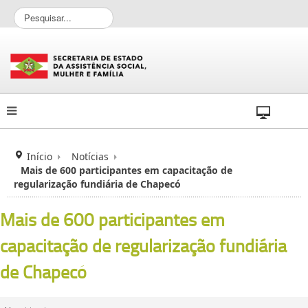
P
e
s
q
u
i
s
a
r
.
.
Início
Notícias
.
Mais de 600 participantes em capacitação de
regularização fundiária de Chapecó
Mais de 600 participantes em
capacitação de regularização fundiária
de Chapecó