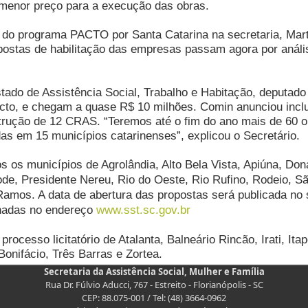
menor preço para a execução das obras.
 do programa PACTO por Santa Catarina na secretaria, Mar
postas de habilitação das empresas passam agora por análi
tado de Assistência Social, Trabalho e Habitação, deputado
cto, e chegam a quase R$ 10 milhões. Comin anunciou incl
construção de 12 CRAS. “Teremos até o fim do ano mais de 60
as em 15 municípios catarinenses”, explicou o Secretário.
s os municípios de Agrolândia, Alto Bela Vista, Apiúna, Do
e, Presidente Nereu, Rio do Oeste, Rio Rufino, Rodeio, Sã
amos. A data de abertura das propostas será publicada no s
hadas no endereço
www.sst.sc.gov.br
processo licitatório de Atalanta, Balneário Rincão, Irati, It
Bonifácio, Três Barras e Zortea.
Secretaria da Assistência Social, Mulher e Família
Rua Dr. Fúlvio Aducci, 767 - Estreito - Florianópolis - SC
CEP: 88.075-001 / Tel: (48) 3664-0962