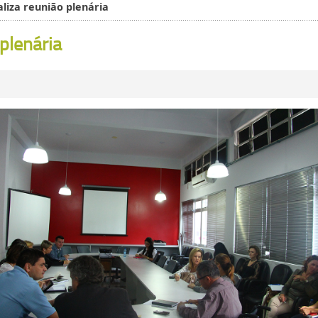
liza reunião plenária
plenária