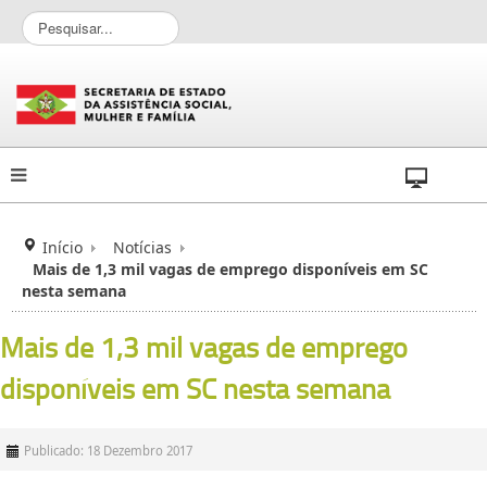
P
e
s
q
u
i
s
a
r
.
.
Início
Notícias
.
Mais de 1,3 mil vagas de emprego disponíveis em SC
nesta semana
Mais de 1,3 mil vagas de emprego
disponíveis em SC nesta semana
Publicado: 18 Dezembro 2017