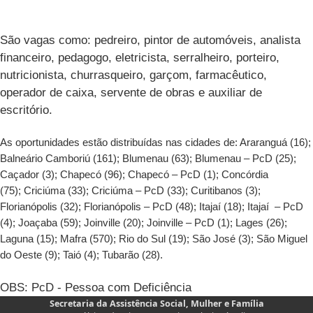
São vagas como: pedreiro, pintor de automóveis, analista
financeiro, pedagogo, eletricista, serralheiro, porteiro,
nutricionista, churrasqueiro, garçom, farmacêutico,
operador de caixa, servente de obras e auxiliar de
escritório.
As oportunidades estão distribuídas nas cidades de: Araranguá (16);
Balneário Camboriú (161); Blumenau (63); Blumenau – PcD (25);
Caçador (3); Chapecó (96); Chapecó – PcD (1); Concórdia
(75); Criciúma (33); Criciúma – PcD (33); Curitibanos (3);
Florianópolis (32); Florianópolis – PcD (48); Itajaí (18); Itajaí – PcD
(4); Joaçaba (59); Joinville (20); Joinville – PcD (1); Lages (26);
Laguna (15); Mafra (570); Rio do Sul (19); São José (3); São Miguel
do Oeste (9); Taió (4); Tubarão (28).
OBS: PcD - Pessoa com Deficiência
Secretaria da Assistência Social, Mulher e Família