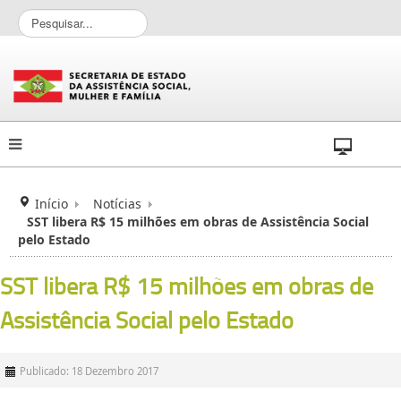
P
e
s
q
u
i
s
a
r
.
.
Início
Notícias
.
SST libera R$ 15 milhões em obras de Assistência Social
pelo Estado
SST libera R$ 15 milhões em obras de
Assistência Social pelo Estado
Publicado: 18 Dezembro 2017