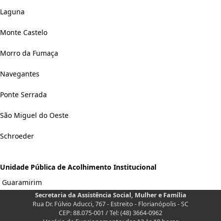
Laguna
Monte Castelo
Morro da Fumaça
Navegantes
Ponte Serrada
São Miguel do Oeste
Schroeder
Unidade Pública de Acolhimento Institucional
Guaramirim
Secretaria da Assistência Social, Mulher e Família
Rua Dr. Fúlvio Aducci, 767 - Estreito - Florianópolis - SC
CEP: 88.075-001 / Tel: (48) 3664-0962