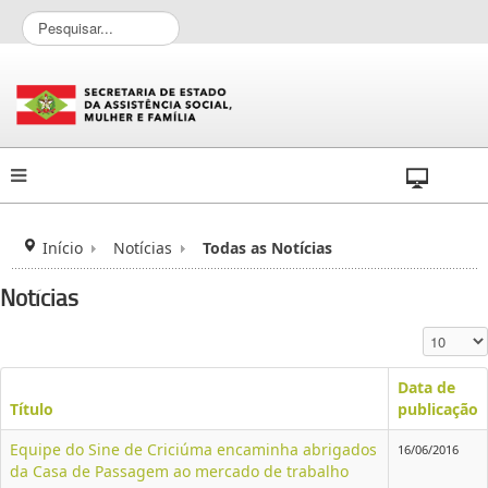
P
e
s
q
u
i
s
a
r
.
.
Início
Notícias
Todas as Notícias
.
Notícias
Exibir #
Data de
Título
publicação
Equipe do Sine de Criciúma encaminha abrigados
16/06/2016
da Casa de Passagem ao mercado de trabalho