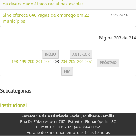
da diversidade étnico racial nas escolas
Sine oferece 640 vagas de emprego em 22
10/06/2016
municípios
Página 203 de 214
INÍCIO
ANTERIOR
198
199
200
201
202
203
204
205
206
207
PRÓXIMO
FIM
Subcategorias
Institucional
Secretaria da Assistência Social, Mulher e Família
Rua Dr. Fúlvio Aducci, 767 - Estreito - Florianópolis - SC
CEP: 88.075-001 / Tel: (48) 3664-0962
Horário de Funcionamento: das 12 às 19 horas