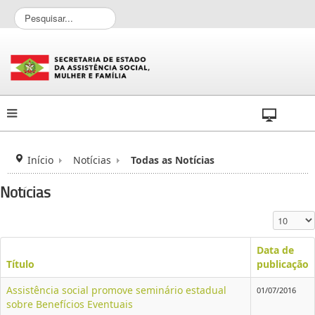
P
e
s
q
u
i
s
a
r
.
.
Início
Notícias
Todas as Notícias
.
Notícias
Exibir #
Data de
Título
publicação
Assistência social promove seminário estadual
01/07/2016
sobre Benefícios Eventuais