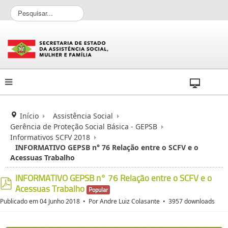
P
e
s
q
u
i
s
a
r
.
.
Início
Assistência Social
.
Gerência de Proteção Social Básica - GEPSB
Informativos SCFV 2018
INFORMATIVO GEPSB n° 76 Relação entre o SCFV e o
Acessuas Trabalho
INFORMATIVO GEPSB n° 76 Relação entre o SCFV e o
Acessuas Trabalho
Popular
pdf
Publicado em 04 Junho 2018
Por
Andre Luiz Colasante
3957 downloads