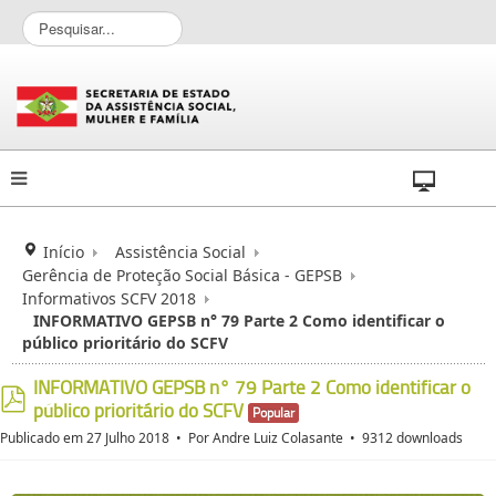
P
e
s
q
u
i
s
a
r
.
.
Início
Assistência Social
.
Gerência de Proteção Social Básica - GEPSB
Informativos SCFV 2018
INFORMATIVO GEPSB n° 79 Parte 2 Como identificar o
público prioritário do SCFV
INFORMATIVO GEPSB n° 79 Parte 2 Como identificar o
público prioritário do SCFV
Popular
pdf
Publicado em 27 Julho 2018
Por
Andre Luiz Colasante
9312 downloads