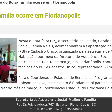
o do Bolsa família ocorre em Florianópolis
mília ocorre em Florianópolis
Nesta quinta-feira (17), o secretário de Estado, Geraldo
Social, Camila Nélsis, acompanharam a Capacitação de
(PBF) e Cadastro Único, organizada pela Secretaria de A
Habitação, por meio da Diretoria de Assistência Social
entre os dias 14 e 18 de março, em Florianópolis, cont
técnicos do PBF e Cadastro Único, representando 58 mu
Para o Coordenador Estadual de Benefícios, Programas
Robson da Silva, "este evento é fundamental para as 
correr do mês de março, a Coordenação Estadual do Programa Bols
Secretaria da Assistência Social, Mulher e Família
Rua Dr. Fúlvio Aducci, 767 - Estreito - Florianópolis - SC
CEP: 88.075-001 / Tel: (48) 3664-0962