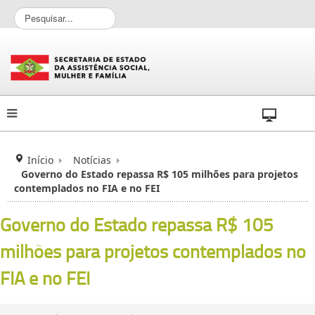
P
e
s
q
u
i
s
a
r
.
.
Início
Notícias
.
Governo do Estado repassa R$ 105 milhões para projetos
contemplados no FIA e no FEI
Governo do Estado repassa R$ 105
milhões para projetos contemplados no
FIA e no FEI