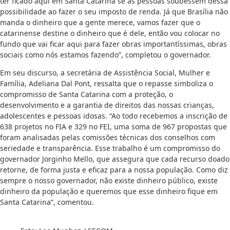
ter ficado aqui em Santa Catarina se as pessoas soubessem dessa
possibilidade ao fazer o seu imposto de renda. Já que Brasília não
manda o dinheiro que a gente merece, vamos fazer que o
catarinense destine o dinheiro que é dele, então vou colocar no
fundo que vai ficar aqui para fazer obras importantíssimas, obras
sociais como nós estamos fazendo”, completou o governador.
Em seu discurso, a secretária de Assistência Social, Mulher e
Família, Adeliana Dal Pont, ressalta que o repasse simboliza o
compromisso de Santa Catarina com a proteção, o
desenvolvimento e a garantia de direitos das nossas crianças,
adolescentes e pessoas idosas. “Ao todo recebemos a inscrição de
638 projetos no FIA e 329 no FEI, uma soma de 967 propostas que
foram analisadas pelas comissões técnicas dos conselhos com
seriedade e transparência. Esse trabalho é um compromisso do
governador Jorginho Mello, que assegura que cada recurso doado
retorne, de forma justa e eficaz para a nossa população. Como diz
sempre o nosso governador, não existe dinheiro público, existe
dinheiro da população e queremos que esse dinheiro fique em
Santa Catarina”, comentou.