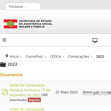
P
e
s
q
u
i
s
a
r
.
.
Início
Conselhos
CEDCA
Convocações
2022
.
2022
folder
Documentos
Edital de Convocação
Plenária Ordinária 15 de
Baixar
22 Maio 2023
(
pdf,
111 KB
dezembro de 2022
(388
p
downloads)
Popular
d
f
Edital de Convocação