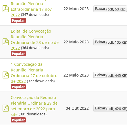
Reunião Plenária
Baixar
22 Maio 2023
(
pdf,
60 KB
)
Extraordinária 17 nov
p
2022
(347 downloads)
Popular
d
f
Edital de Convocação
Reunião Plenária
Baixar
22 Maio 2023
(
pdf,
105 KB
Ordinária de 23 de no de
p
2022
(364 downloads)
Popular
d
f
1 Convocação da
Reunião Plenária
Baixar
22 Maio 2023
(
pdf,
445 KB
Ordinária 27 de outubro
p
de 2022
(327 downloads)
Popular
d
f
Convocação da Reunião
Plenária Ordinária 29 de
Baixar
04 Out 2022
(
pdf,
426 KB
setembro de 2022 para
p
site
(381 downloads)
Popular
d