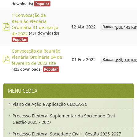
p
downloads)
Popular
d
f
1 Convocação da
Reunião Plenária
Baixar
12 Abr 2022
(
pdf,
143 KB
Ordinária 31 de março
p
de 2022
(431 downloads)
Popular
d
f
Convocação da Reunião
Plenária Ordinária 04 de
Baixar
01 Fev 2022
(
pdf,
328 KB
fevereiro de 2022 site
p
(423 downloads)
Popular
d
f
MENU CEDCA
Plano de Ação e Aplicação CEDCA-SC
Processo Eleitoral Suplementar da Sociedade Civil -
Gestão 2025 - 2027
Processo Eleitoral Sociedade Civil - Gestão 2025-2027