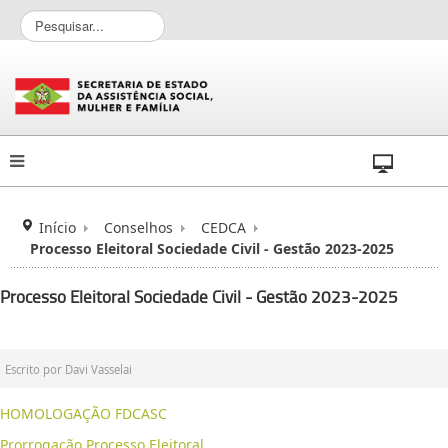
P
e
s
q
u
i
s
a
r
.
.
Início
Conselhos
CEDCA
.
Processo Eleitoral Sociedade Civil - Gestão 2023-2025
Processo Eleitoral Sociedade Civil - Gestão 2023-2025
Escrito por
Davi Vasselai
HOMOLOGAÇÃO FDCASC
Prorrogação Processo Eleitoral