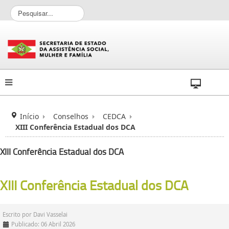
P
e
s
q
u
i
s
a
r
.
.
Início
Conselhos
CEDCA
.
XIII Conferência Estadual dos DCA
XIII Conferência Estadual dos DCA
XIII Conferência Estadual dos DCA
Escrito por
Davi Vasselai
Publicado: 06 Abril 2026