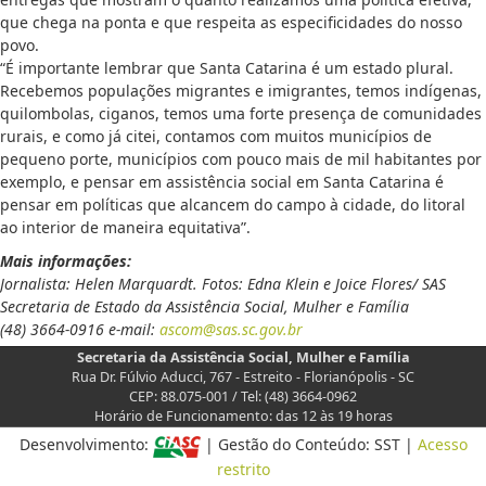
que chega na ponta e que respeita as especificidades do nosso
povo.
“É importante lembrar que Santa Catarina é um estado plural.
Recebemos populações migrantes e imigrantes, temos indígenas,
quilombolas, ciganos, temos uma forte presença de comunidades
rurais, e como já citei, contamos com muitos municípios de
pequeno porte, municípios com pouco mais de mil habitantes por
exemplo, e pensar em assistência social em Santa Catarina é
pensar em políticas que alcancem do campo à cidade, do litoral
ao interior de maneira equitativa”.
Mais informações:
Jornalista: Helen Marquardt. Fotos: Edna Klein e Joice Flores/ SAS
Secretaria de Estado da Assistência Social, Mulher e Família
(48) 3664-0916 e-mail:
ascom@sas.sc.gov.br
Secretaria da Assistência Social, Mulher e Família
Rua Dr. Fúlvio Aducci, 767 - Estreito - Florianópolis - SC
CEP: 88.075-001 / Tel: (48) 3664-0962
Horário de Funcionamento: das 12 às 19 horas
Desenvolvimento:
| Gestão do Conteúdo: SST |
Acesso
restrito