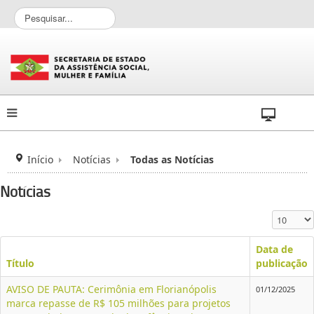
P
e
s
q
u
i
s
a
r
.
.
Início
Notícias
Todas as Notícias
.
Notícias
Exibir #
Data de
Título
publicação
AVISO DE PAUTA: Cerimônia em Florianópolis
01/12/2025
marca repasse de R$ 105 milhões para projetos