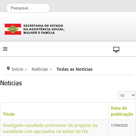
P
e
s
q
u
i
s
a
r
.
.
Início
Notícias
Todas as Notícias
.
Notícias
Exibir #
Data de
Título
publicação
Divulgado resultado preliminar de projetos da
17/09/2025
sociedade civil aprovados no edital do FIA