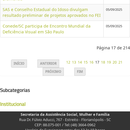
SAS e Conselho Estadual do Idoso divulgam
05/09/2025
resultado preliminar de projetos aprovados no FEI
Conede/SC participa de Encontro Mundial da
05/09/2025
Deficiência Visual em São Paulo
Página 17 de 214
12
13
14
15
16
17
18
19
20
21
INÍCIO
ANTERIOR
PRÓXIMO
FIM
Subcategorias
Institucional
Secretaria da Assistência Social, Mulher e Família
Rua Dr. Fúlvio Aducci, 767 - Estreito - Florianópolis - SC
CEP: 88.075-001 / Tel: (48) 3664-0962