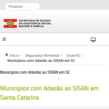
P
e
s
q
u
i
s
a
r
.
.
Início
Segurança Alimentar
Sisan/SC
.
Municípios com Adesão ao SISAN em SC
Municípios com Adesão ao SISAN em SC
Municípios com Adesão ao SISAN em
Santa Catarina