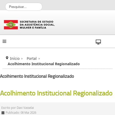
P
e
s
q
u
i
s
a
r
.
.
Início
Portal
.
Acolhimento Institucional Regionalizado
Acolhimento Institucional Regionalizado
Acolhimento Institucional Regionalizado
Escrito por
Davi Vasselai
Publicado: 08 Mai 2026