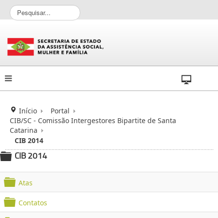
P
e
s
q
u
i
s
a
r
.
.
Início
Portal
.
CIB/SC - Comissão Intergestores Bipartite de Santa
Catarina
CIB 2014
CIB 2014
folder
Atas
f
Contatos
o
f
l