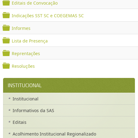
Editais de Convocação
o
d
f
l
e
Indicações SST SC e COEGEMAS SC
o
d
r
f
l
e
Informes
o
d
r
f
l
e
Lista de Presença
o
d
r
f
l
e
Reprentações
o
d
r
f
l
e
Resoluções
o
d
r
f
l
e
o
d
r
INSTITUCIONAL
l
e
d
r
Institucional
e
r
Informativos da SAS
Editais
Acolhimento Institucional Regionalizado