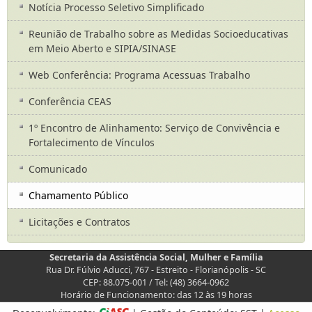
Notícia Processo Seletivo Simplificado
Reunião de Trabalho sobre as Medidas Socioeducativas
em Meio Aberto e SIPIA/SINASE
Web Conferência: Programa Acessuas Trabalho
Conferência CEAS
1º Encontro de Alinhamento: Serviço de Convivência e
Fortalecimento de Vínculos
Comunicado
Chamamento Público
Licitações e Contratos
Secretaria da Assistência Social, Mulher e Família
Rua Dr. Fúlvio Aducci, 767 - Estreito - Florianópolis - SC
CEP: 88.075-001 / Tel: (48) 3664-0962
Horário de Funcionamento: das 12 às 19 horas