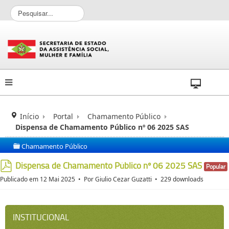
P
e
s
q
u
i
s
a
r
.
.
Início
Portal
Chamamento Público
.
Dispensa de Chamamento Público nº 06 2025 SAS
Chamamento Público
folder
Dispensa de Chamamento Público nº 06 2025 SAS
Popular
pdf
Publicado em 12 Mai 2025
Por
Giulio Cezar Guzatti
229 downloads
INSTITUCIONAL