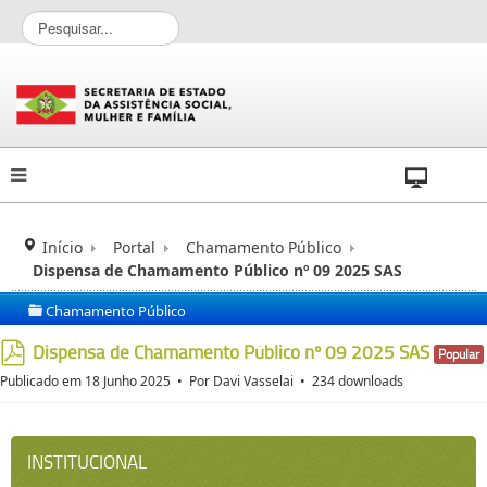
P
e
s
q
u
i
s
a
r
.
.
Início
Portal
Chamamento Público
.
Dispensa de Chamamento Público nº 09 2025 SAS
Chamamento Público
folder
Dispensa de Chamamento Público nº 09 2025 SAS
Popular
pdf
Publicado em 18 Junho 2025
Por
Davi Vasselai
234 downloads
INSTITUCIONAL