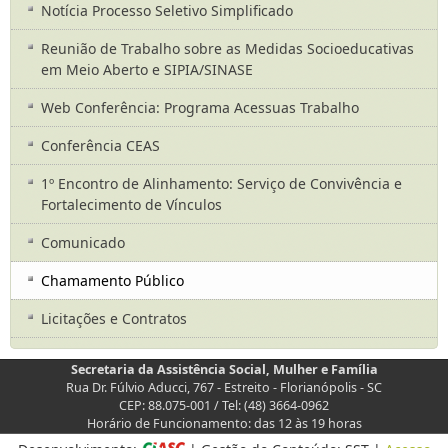
Notícia Processo Seletivo Simplificado
Reunião de Trabalho sobre as Medidas Socioeducativas
em Meio Aberto e SIPIA/SINASE
Web Conferência: Programa Acessuas Trabalho
Conferência CEAS
1º Encontro de Alinhamento: Serviço de Convivência e
Fortalecimento de Vínculos
Comunicado
Chamamento Público
Licitações e Contratos
Secretaria da Assistência Social, Mulher e Família
Rua Dr. Fúlvio Aducci, 767 - Estreito - Florianópolis - SC
CEP: 88.075-001 / Tel: (48) 3664-0962
Horário de Funcionamento: das 12 às 19 horas