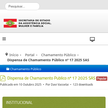
P
e
s
q
u
i
s
a
r
.
.
Início
Portal
Chamamento Público
.
Dispensa de Chamamento Público nº 17 2025 SAS
Chamamento Público
folder
Dispensa de Chamamento Público nº 17 2025 SAS
Popular
pdf
Publicado em 10 Outubro 2025
Por
Davi Vasselai
123 downloads
INSTITUCIONAL