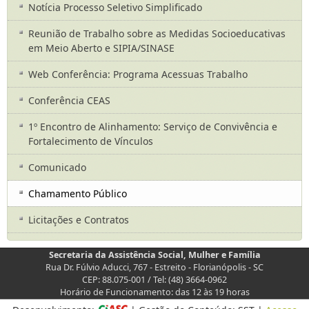
Notícia Processo Seletivo Simplificado
Reunião de Trabalho sobre as Medidas Socioeducativas
em Meio Aberto e SIPIA/SINASE
Web Conferência: Programa Acessuas Trabalho
Conferência CEAS
1º Encontro de Alinhamento: Serviço de Convivência e
Fortalecimento de Vínculos
Comunicado
Chamamento Público
Licitações e Contratos
Secretaria da Assistência Social, Mulher e Família
Rua Dr. Fúlvio Aducci, 767 - Estreito - Florianópolis - SC
CEP: 88.075-001 / Tel: (48) 3664-0962
Horário de Funcionamento: das 12 às 19 horas