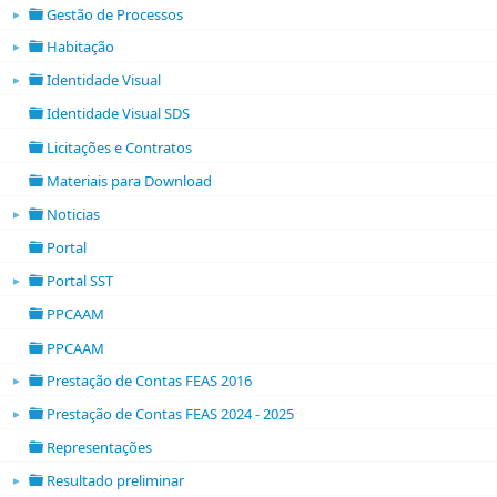
Gestão de Processos
►
folder open
Habitação
►
folder open
Identidade Visual
►
folder open
Identidade Visual SDS
folder
Licitações e Contratos
folder
Materiais para Download
folder
Noticias
►
folder open
Portal
folder
Portal SST
►
folder open
PPCAAM
folder
PPCAAM
folder
Prestação de Contas FEAS 2016
►
folder open
Prestação de Contas FEAS 2024 - 2025
►
folder open
Representações
folder
Resultado preliminar
►
folder open