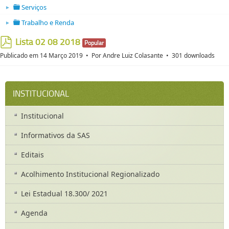
Serviços
►
folder open
Trabalho e Renda
►
folder open
Lista 02 08 2018
Popular
pdf
Publicado em 14 Março 2019
Por
Andre Luiz Colasante
301 downloads
INSTITUCIONAL
Institucional
Informativos da SAS
Editais
Acolhimento Institucional Regionalizado
Lei Estadual 18.300/ 2021
Agenda