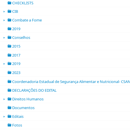
CHECKLISTS
folder
CIB
►
folder open
Combate a Fome
►
folder open
2019
folder
Conselhos
►
folder open
2015
folder
2017
folder
2019
►
folder open
2023
folder
Coordenadoria Estadual de Segurança Alimentar e Nutricional- CSA
folder
DECLARAÇÕES DO EDITAL
folder
Direitos Humanos
►
folder open
Documentos
folder
Editais
►
folder open
Fotos
folder