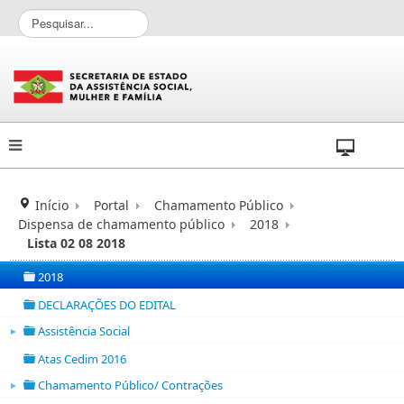
P
e
s
q
u
i
s
a
r
.
.
Início
Portal
Chamamento Público
.
Dispensa de chamamento público
2018
Lista 02 08 2018
2018
folder
DECLARAÇÕES DO EDITAL
folder
Assistência Social
►
folder open
Atas Cedim 2016
folder
Chamamento Público/ Contrações
►
folder open